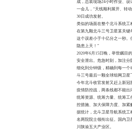
成，总装现场24小时作业、
一会儿，“天线顺利展开、转
30日成功发射。
类似的场面在整个北斗系统工
在第九颗北斗三号卫星某关键单
这个误差小于十亿分之一秒。
隐患上天！”
2020年6月15日晚，举世
安全泄出。危急时刻，加注分队
细化到分钟级，精确到每一个
斗三号最后一颗全球组网卫星飞
今年北斗收官发射又赶上新冠
疫情防控战，两条线都不能出
统筹资源、统筹力量、统筹工
控措施、加大保障力度、加紧
据统计，北斗卫星导航系统工程
名两院院士领衔出征。国内卫
川陕渝五大产业区。