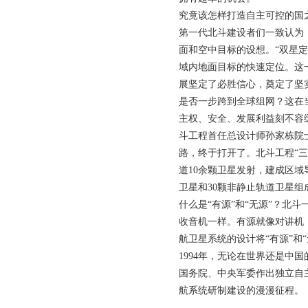
究竟该怎样打造自主可控的国
第一代北斗建设者们一致认为，
面和空中目标的设想。“双星
域内地面目标的快速定位。这
展坚定了必胜信心，奠定了坚
是否一步跨到全球组网？这在
主权、安全、发展利益刻不容
斗工程首任总设计师孙家栋院
路，终于打开了。北斗工程“
道10余颗卫星发射，建成区
卫星和30颗非静止轨道卫星
什么是“有源”和“无源”？北
收音机一样。有源就像对讲机
航卫星系统的设计将“有源”
1994年，无论在世界还是中
国务院、中央军委作出独立自
航系统研制建设的漫漫征程。