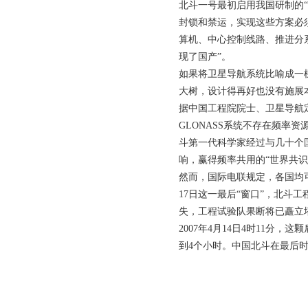
北斗一号最初启用我国研制的
封锁和禁运，实现这些方案必
算机、中心控制线路、推进分系
现了国产”。
如果将卫星导航系统比喻成一
大树，设计得再好也没有施展
据中国工程院院士、卫星导航
GLONASS系统不存在频
斗第一代科学家经过与几十个
响，赢得频率共用的“世界共
然而，国际电联规定，各国均可
17日这一最后“窗口”，北
失，工程试验队果断将已矗立
2007年4月14日4时11
到4个小时。中国北斗在最后时