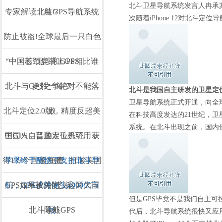
北斗卫星导航系统发言人冉承其
专家解读北斗GPS导航系统
航？
次随着iPhone 12对北斗定位
防止被盗!全球最后一只白色
“中国芯”北斗和GPS相比谁
长颈鹿装上GPS
北斗与GPS之争绝对不能落
更胜一筹？
北斗是我国自主研发的卫星定位导
卫星导航系统正式开通，向全球
北斗定位2.0版，精度反超美
败
在科技高度发达的21世纪，
系统。在北斗出现之前，国内使
中国人自己的定位系统，获
国GPS，普通人手机可用，
得137个国家力挺，打破美国
苹果终于醒悟了支持北斗导
全免费
航，GPS或将痛失4000亿市
GPS如果被关闭，这两大国
GPS的垄断
但是GPS毕竟不是我们自主
北斗导航GPS
除外
场
代后，北斗导航系统很快又应