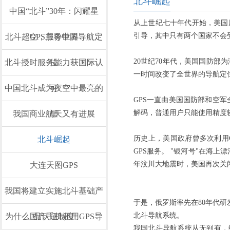
北斗崛起
中国“北斗”30年：闪耀星
从上世纪七十年代开始，美国历
引导，其中只有两个国家不会
北斗超GPS主导中国导航定
空，服务世界
20世纪70年代，美国国防部为
北斗授时服务能力获国际认
位
一时间改变了全世界的导航定
中国北斗成为夜空中最亮的
可
GPS一直由美国国防部和空
解码，普通用户只能使用精度
我国商业航天又有进展
星
历史上，美国政府曾多次利用G
北斗崛起
GPS服务。 "银河号"在海上
年汶川大地震时，美国再次关
大连天图GPS
我国将建立实施北斗基础产
于是，俄罗斯率先在80年代研
北斗导航系统。
为什么国产手机还用GPS导
品认证制度
我国北斗导航系统从无到有，