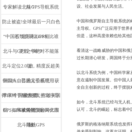
设、社会发展与人民生活。
专家解读北斗GPS导航系统
航？
中国和俄罗斯自主导航系统的
防止被盗!全球最后一只白色
主导权。GPS广泛应用于世
但是，这种高度依赖也给其他
“中国芯”北斗和GPS相比谁
长颈鹿装上GPS
看清这一战略威胁的中国和俄
北斗与GPS之争绝对不能落
更胜一筹？
过长期潜心研发，两国终于分
北斗定位2.0版，精度反超美
败
以北斗系统为例，中国科学家
意在遏制中国发展。但中国人
中国人自己的定位系统，获
国GPS，普通人手机可用，
全自主创新的过程，终于摆脱
得137个国家力挺，打破美国
苹果终于醒悟了支持北斗导
全免费
如今，北斗系统已经与无人机
认可，北斗的崛起，标志着中
航，GPS或将痛失4000亿市
GPS如果被关闭，这两大国
GPS的垄断
俄罗斯的格洛纳斯系统也发挥
北斗导航GPS
除外
场
并未受到影响，这再次证明，