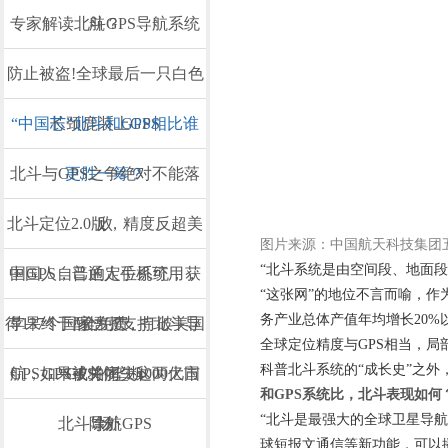
专家解读北斗GPS导航系统
航？
防止被盗!全球最后一只白色
“中国芯”北斗和GPS相比谁
长颈鹿装上GPS
北斗与GPS之争绝对不能落
更胜一筹？
北斗定位2.0版，精度反超美
败
图片来源：中国航天科技集团
“北斗系统是由空间段、地面
中国人自己的定位系统，获
国GPS，普通人手机可用，
“这张网”的地位不言而喻，
务产业总体产值年均增长20%以
得137个国家力挺，打破美国
苹果终于醒悟了支持北斗导
全免费
全球定位精度与GPS相当，局
科普北斗系统的“成长史”之外
航，GPS或将痛失4000亿市
GPS如果被关闭，这两大国
GPS的垄断
和GPS系统比，北斗表现如何
“北斗是最强大的全球卫星导
北斗导航GPS
除外
场
球短报文通信等新功能，可以