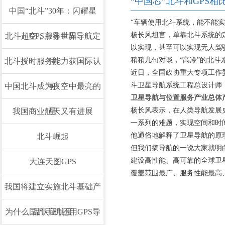
“中国芯”北斗和GPS
中国“北斗”30年：闪耀星
“车辆使用北斗系统，能不能
杨长风坦言，单靠北斗系统的
北斗超GPS主导中国导航定
空，服务世界
以实现，甚至可以实现无人驾
稍稍几句对谈，“高冷”的北斗
北斗授时服务能力获国际认
位
近日，全国政协重大专项工作
斗卫星导航系统工程总设计师
中国北斗成为夜空中最亮的
可
卫星导航与位置服务产业总体产
杨长风表示，在人类导航发展
我国商业航天又有进展
星
一系列的难题，实现空间和时
他通俗地解释了卫星导航的原
北斗崛起
但我们搞导航的一说大家就明
建设高性能、高可靠的全球卫
大连天图GPS
覆盖范围最广、服务性能最高
我国将建立实施北斗基础产
为什么国产手机还用GPS导
品认证制度