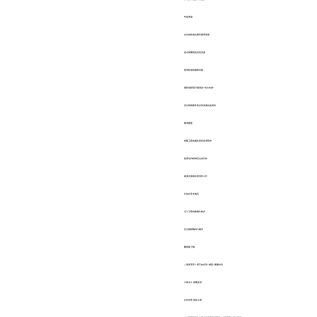
争取资源
合法的轨道位置和频率资源
是各国重视的宝贵资源
然而轨道和频率有限
国际电联现行规则是“先占先得”
所以我国要争取空间资源的使用权
精准覆盖
每颗卫星的服务面积是有限的
想要达到精准定位的目标
就要用多颗卫星同时工作
比如在亚太地区
北斗卫星的数量比较多
定位能精确到几毫米
戳视频了解↓
△逐梦苍穹！看它如何用“精度”重塑时空
中国北斗 星耀全球
走向世界 造福人类