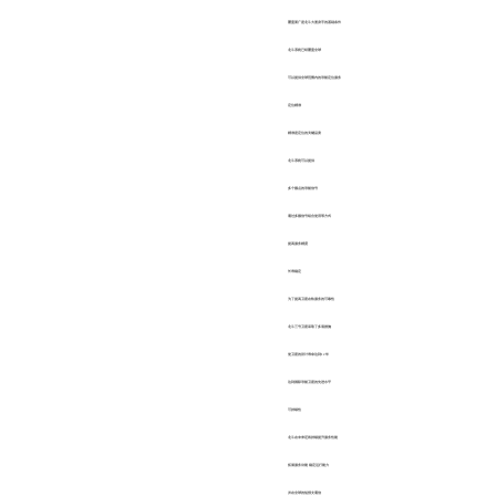
覆盖面广是北斗大显身手的基础条件
北斗系统已经覆盖全球
可以提供全球范围内的导航定位服务
定位精准
精准是定位的关键品质
北斗系统可以提供
多个频点的导航信号
通过多频信号组合使用等方式
提高服务精度
长寿稳定
为了提高卫星在轨服务的可靠性
北斗三号卫星采取了多项措施
使卫星的设计寿命达到12年
达到国际导航卫星的先进水平
可持续性
北斗在未来还将持续提升服务性能
拓展服务功能 稳定运行能力
并在全球的短报文通信