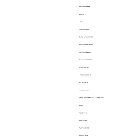
精密定位、国际搜救等方面
逐渐优化性能
“独门绝技”
与其他卫星导航系统相比
北斗系统有“独门绝技”短报文通信
对地面移动通信网络进行有效补充
以满足在无地面网络覆盖地区
应急通信、搜索救援等服务需要
为什么要一直发射卫星？
26日 我国成功发射第五十七颗
五十八颗北斗导航卫星
为什么要一直发射卫星呢？
△独家视频丨我国成功发射第五十七颗、五十八颗北斗导航卫星
寿命限制
人造卫星是有寿命的
时间到了就要“退役”
因此要不断发射新的卫星
同时技术也会不断更新