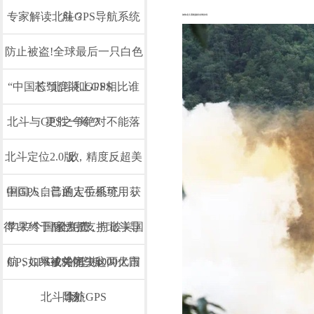
专家解读北斗GPS导航系统
航？
加快北斗系统服务全球步伐
防止被盗!全球最后一只白色
“中国芯”北斗和GPS相比谁
长颈鹿装上GPS
北斗与GPS之争绝对不能落
更胜一筹？
北斗定位2.0版，精度反超美
败
中国人自己的定位系统，获
国GPS，普通人手机可用，
得137个国家力挺，打破美国
苹果终于醒悟了支持北斗导
全免费
航，GPS或将痛失4000亿市
GPS如果被关闭，这两大国
GPS的垄断
北斗导航GPS
除外
场