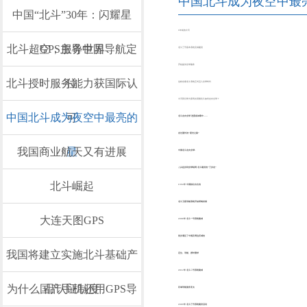
中国北斗成为夜空中最
中国“北斗”30年：闪耀星
6年前的今天
北斗超GPS主导中国导航定
空，服务世界
北斗三号基本系统完成建设
开始提供全球服务
北斗授时服务能力获国际认
位
这标志着北斗系统正式迈入全球时代
今天我们带大家再次回顾北斗如何走向全球？
中国北斗成为夜空中最亮的
可
北斗走向全球 进度条加载中……
走过漫长的“星光之路”
我国商业航天又有进展
星
中国北斗走向全球↓
△从起步到全球组网 北斗建设的“三步走”
北斗崛起
1994年 中国独立自主的
北斗卫星导航系统开始研制发展
大连天图GPS
2000年 北斗一号系统建成
初步满足了中国及周边区域的
我国将建立实施北斗基础产
定位、导航、授时需求
2012年 北斗二号系统建成
为什么国产手机还用GPS导
品认证制度
区域导航服务亚太
2009年 北斗三号系统建设启动