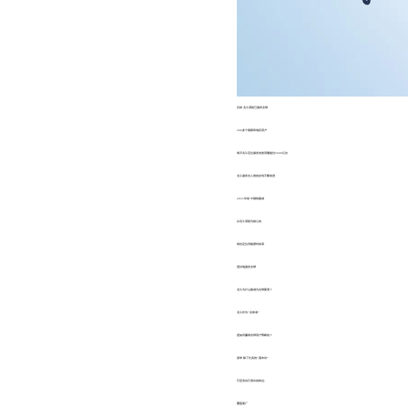
目前 北斗系统已服务全球
200多个国家和地区用户
每天北斗定位服务的使用量超过3600亿次
北斗服务全人类的步伐不断前进
2035年前 中国将建成
以北斗系统为核心的
综合定位导航授时体系
更好地服务全球
北斗为什么能成为全球新宠？
北斗作为“后来者”
是如何赢得全球用户青睐的？
原来 除了扎实的“基本功”
它还有自己突出的特点↓
覆盖面广