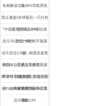
专家解读北斗GPS导航系统
航？
防止被盗!全球最后一只白色
“中国芯”北斗和GPS相比谁
长颈鹿装上GPS
北斗与GPS之争绝对不能落
更胜一筹？
北斗定位2.0版，精度反超美
败
中国人自己的定位系统，获
国GPS，普通人手机可用，
得137个国家力挺，打破美国
苹果终于醒悟了支持北斗导
全免费
航，GPS或将痛失4000亿市
GPS如果被关闭，这两大国
GPS的垄断
北斗导航GPS
除外
场