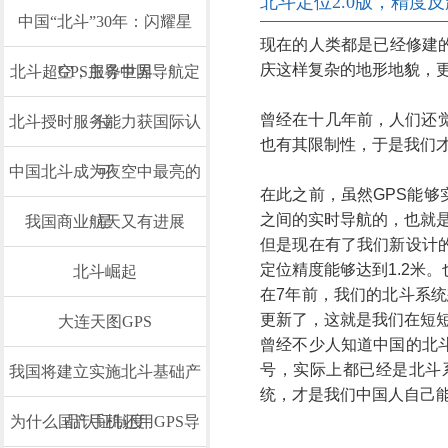
北斗定位2.0版，精度
中国“北斗”30年：闪耀星
现在的人类都是已经修建
庆这样复杂的地形地貌，
北斗超GPS主导中国导航定
空，服务世界
曾经在十几年前，人们还觉
北斗授时服务能力获国际认
位
也有其限制性，于是我们才
中国北斗成为夜空中最亮的
可
在此之前，虽然GPS能
之间的实时导航的，也就
我国商业航天又有进展
星
但是现在有了我们新设计
定位精度能够达到1.2米
北斗崛起
在7年前，我们的北斗系
更新了，这就是我们在短
大连天图GPS
曾经不少人知道中国的北
号，实际上都已经是北斗
我国将建立实施北斗基础产
统，才是我们中国人自己
为什么国产手机还用GPS导
品认证制度