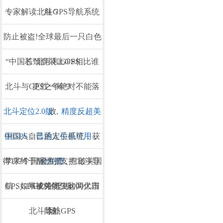
专家解读北斗GPS导航系统
航？
防止被盗!全球最后一只白色
“中国芯”北斗和GPS相比谁
长颈鹿装上GPS
北斗与GPS之争绝对不能落
更胜一筹？
北斗定位2.0版，精度反超美
败
中国人自己的定位系统，获
国GPS，普通人手机可用，
得137个国家力挺，打破美国
苹果终于醒悟了支持北斗导
全免费
航，GPS或将痛失4000亿市
GPS如果被关闭，这两大国
GPS的垄断
北斗导航GPS
除外
场