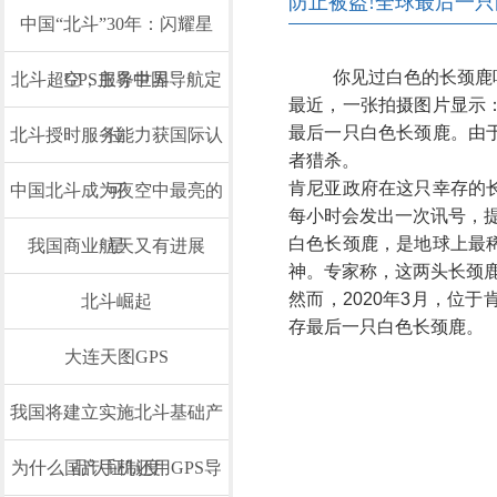
防止被盗!全球最后一只
中国“北斗”30年：闪耀星
你见过白色的长颈鹿吗
北斗超GPS主导中国导航定
空，服务世界
最近，一张拍摄图片显示
最后一只白色长颈鹿。由
北斗授时服务能力获国际认
位
者猎杀。
肯尼亚政府在这只幸存的
中国北斗成为夜空中最亮的
可
每小时会发出一次讯号，
白色长颈鹿，是地球上最稀
我国商业航天又有进展
星
神。专家称，这两头长颈鹿
然而，2020年3月，位
北斗崛起
存最后一只白色长颈鹿。
大连天图GPS
我国将建立实施北斗基础产
为什么国产手机还用GPS导
品认证制度