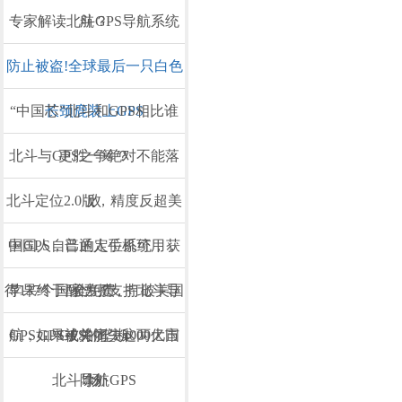
专家解读北斗GPS导航系统
航？
防止被盗!全球最后一只白色
“中国芯”北斗和GPS相比谁
长颈鹿装上GPS
北斗与GPS之争绝对不能落
更胜一筹？
北斗定位2.0版，精度反超美
败
中国人自己的定位系统，获
国GPS，普通人手机可用，
得137个国家力挺，打破美国
苹果终于醒悟了支持北斗导
全免费
航，GPS或将痛失4000亿市
GPS如果被关闭，这两大国
GPS的垄断
北斗导航GPS
除外
场