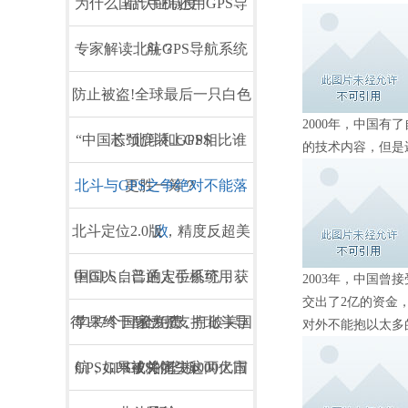
为什么国产手机还用GPS导
品认证制度
专家解读北斗GPS导航系统
航？
防止被盗!全球最后一只白色
2000年，中国
“中国芯”北斗和GPS相比谁
长颈鹿装上GPS
的技术内容，但是
北斗与GPS之争绝对不能落
更胜一筹？
北斗定位2.0版，精度反超美
败
中国人自己的定位系统，获
国GPS，普通人手机可用，
2003年，中国
交出了2亿的资金
得137个国家力挺，打破美国
苹果终于醒悟了支持北斗导
全免费
对外不能抱以太多
航，GPS或将痛失4000亿市
GPS如果被关闭，这两大国
GPS的垄断