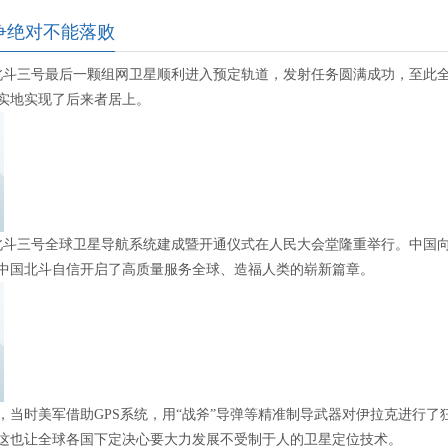
争绝对不能落败
3日，北斗三号最后一颗组网卫星顺利进入预定轨道，发射任务圆满成功，至
实地实现了后来者居上。
1日，北斗三号全球卫星导航系统建成暨开通仪式在人民大会堂隆重举行。中
中国北斗自信开启了高质量服务全球、造福人类的崭新篇章。
战争，当时美军借助GPS系统，用“战斧”导弹等精准制导武器对伊拉克进行
这也让全球各国下定决心要大力发展不受制于人的卫星定位技术。